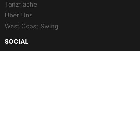
Tanzfläche
Über Uns
West Coast Swing
SOCIAL
PARTNER
Ankerstep
5pectre
HTB62