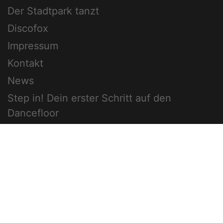
Der Stadtpark tanzt
Discofox
Impressum
Kontakt
News
Step in! Dein erster Schritt auf den
Dancefloor
Tanzfläche
Über Uns
West Coast Swing
SOCIAL
PARTNER