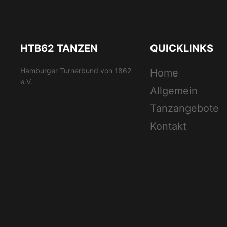
HTB62 TANZEN
QUICKLINKS
Hamburger Turnerbund von 1862
Home
e.V.
Allgemein
Tanzangebote
Kontakt