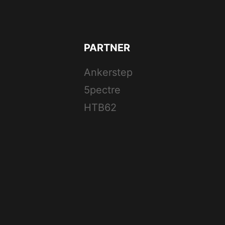
PARTNER
Ankerstep
5pectre
HTB62